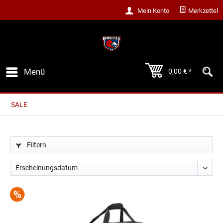
Mein Konto
Merkzettel
Menü
0,00 € *
SALE
Filtern