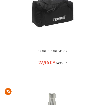
CORE SPORTS BAG
AUTHENTIC CHARGE TEAM SPORTS
Maxi Regrip
BAG
27,96 € *
34,95 € *
43,96 € *
15,99 € *
54,95 € *
19,99 € *