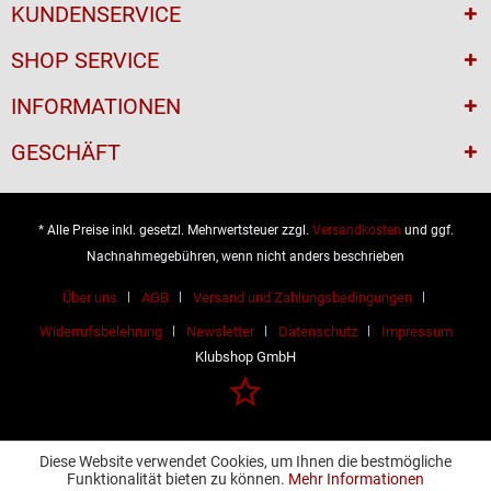
KUNDENSERVICE
SHOP SERVICE
INFORMATIONEN
GESCHÄFT
* Alle Preise inkl. gesetzl. Mehrwertsteuer zzgl.
Versandkosten
und ggf.
Nachnahmegebühren, wenn nicht anders beschrieben
Über uns
AGB
Versand und Zahlungsbedingungen
Widerrufsbelehrung
Newsletter
Datenschutz
Impressum
Klubshop GmbH
Diese Website verwendet Cookies, um Ihnen die bestmögliche
Funktionalität bieten zu können.
Mehr Informationen