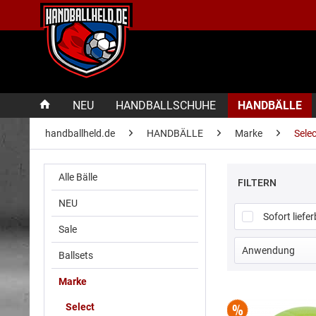
NEU
HANDBALLSCHUHE
HANDBÄLLE
handballheld.de
HANDBÄLLE
Marke
Selec
Alle Bälle
FILTERN
NEU
Sofort liefe
Sale
Anwendung
Ballsets
Marke
Spezialbälle
Select