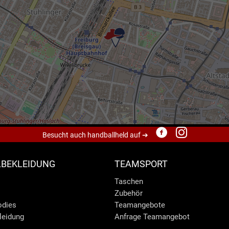
Besucht auch handballheld auf ➔
BEKLEIDUNG
TEAMSPORT
Taschen
Zubehör
odies
Teamangebote
leidung
Anfrage Teamangebot