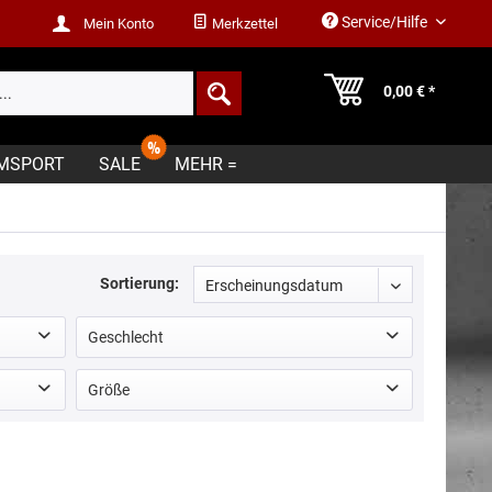
Service/Hilfe
Mein Konto
Merkzettel
0,00 € *
MSPORT
SALE
MEHR =
Sortierung:
Geschlecht
Kids
Größe
0
1