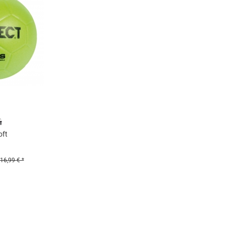
orange
oft
16,99 € *