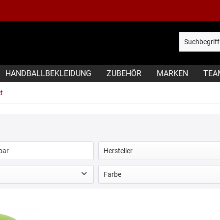
HANDBALLBEKLEIDUNG
ZUBEHÖR
MARKEN
TEA
t
rbar
Hersteller
Select
Farbe
blau
grün