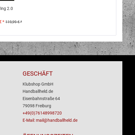
ing 2.0
€ *
119,99 € *
GESCHÄFT
Klubshop GmbH
Handballheld.de
Eisenbahnstraße 64
79098 Freiburg
+49(0)76148998720
E-Mail: mail@handballheld.de