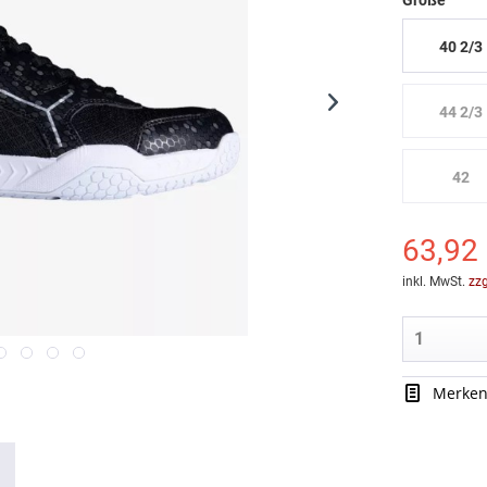
Größe
40 2/3
44 2/3
42
63,92 
inkl. MwSt.
zz
Merke