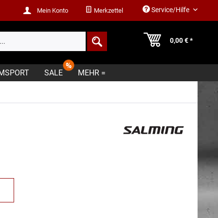
Service/Hilfe
Mein Konto
Merkzettel
0,00 € *
MSPORT
SALE
MEHR =