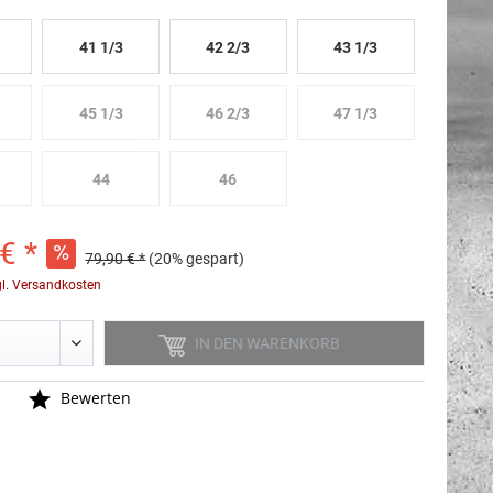
41 1/3
42 2/3
43 1/3
45 1/3
46 2/3
47 1/3
44
46
€ *
79,90 € *
(20% gespart)
gl. Versandkosten
IN DEN
WARENKORB
n
Bewerten