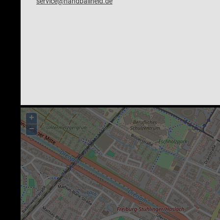
service@handballheld.de
+
−