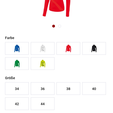
Farbe
Größe
34
36
38
40
42
44