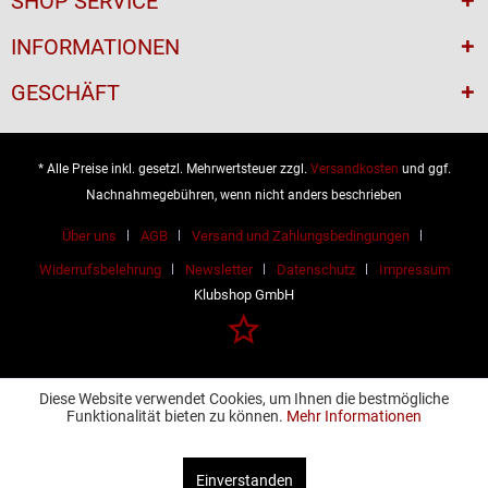
SHOP SERVICE
INFORMATIONEN
GESCHÄFT
* Alle Preise inkl. gesetzl. Mehrwertsteuer zzgl.
Versandkosten
und ggf.
Nachnahmegebühren, wenn nicht anders beschrieben
Über uns
AGB
Versand und Zahlungsbedingungen
Widerrufsbelehrung
Newsletter
Datenschutz
Impressum
Klubshop GmbH
Diese Website verwendet Cookies, um Ihnen die bestmögliche
Funktionalität bieten zu können.
Mehr Informationen
Einverstanden