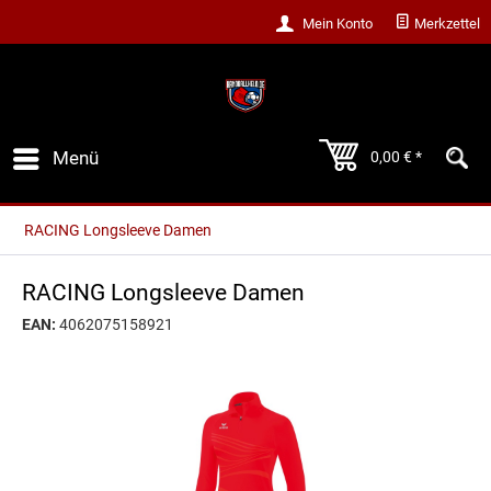
Mein Konto
Merkzettel
Menü
0,00 € *
RACING Longsleeve Damen
RACING Longsleeve Damen
EAN:
4062075158921