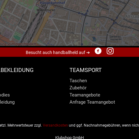
Besucht auch handballheld auf ➔
BEKLEIDUNG
TEAMSPORT
Taschen
Zubehör
odies
Teamangebote
leidung
Anfrage Teamangebot
esetzl. Mehrwertsteuer zzgl.
Versandkosten
und ggf. Nachnahmegebühren, wenn nicht
Klubshop GmbH