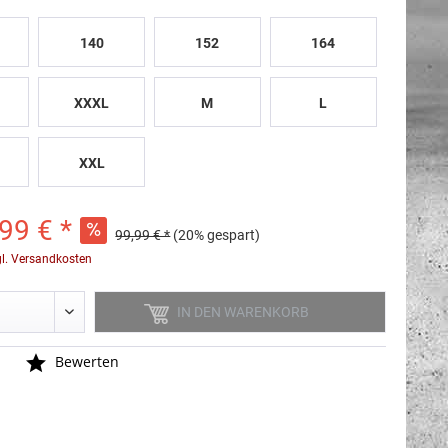
140
152
164
XXXL
M
L
XXL
99 € *
99,99 € *
(20% gespart)
gl. Versandkosten
IN DEN
WARENKORB
n
Bewerten