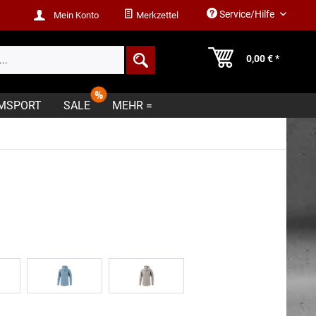
Service/Hilfe
Mein Konto
Merkzettel
0,00 € *
MSPORT
SALE
MEHR =