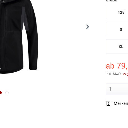
Größe
128
S
XL
ab 79,
inkl. MwSt.
zz
Merke