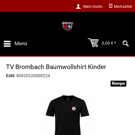
Mein Konto
Merkzettel
Menü
0,00 € *
TV Brombach Baumwollshirt Kinder
EAN:
80020220000224
3-Pack Sportsocken
Red Sparrows Socken