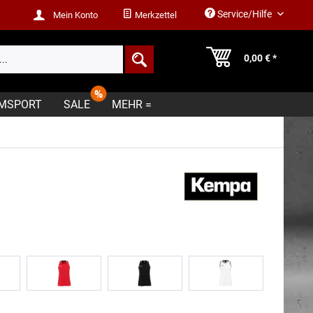
Service/Hilfe
Mein Konto
Merkzettel
0,00 € *
MSPORT
SALE
MEHR =