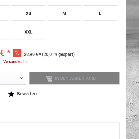
XS
M
L
XXL
€ *
22,99 € *
(20,01% gespart)
gl. Versandkosten
IN DEN
WARENKORB
n
Bewerten