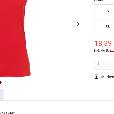
Größe
S
XL
18,39 
inkl. MwSt.
zz
Merke
 WOMEN"