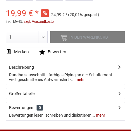
19,99 € *
24,99 € *
(20,01% gespart)
inkl. MwSt.
zzgl. Versandkosten
IN DEN
WARENKORB
Merken
Bewerten
3-Pack Sportsocken
Red Sparrows Socken
11,99 € *
9,90 € *
14,99 € *
Beschreibung
Rundhalsausschnitt - farbiges Piping an der Schulternaht -
weit geschnittenes Aufwärmshirt -...
mehr
Größentabelle
Bewertungen
0
Bewertungen lesen, schreiben und diskutieren...
mehr