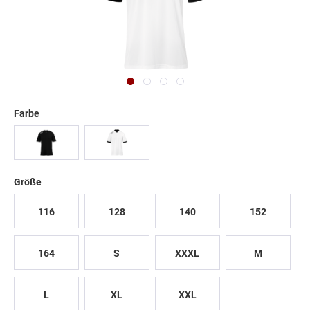
Farbe
Größe
116
128
140
152
164
S
XXXL
M
L
XL
XXL