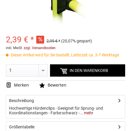
2,39 € *
2,99 € *
(20,07% gespart)
inkl. MwSt.
zzgl. Versandkosten
Dieser Artikel wird für Sie bestellt, Lieferzeit ca. 3-7 Werktage
IN DEN
WARENKORB
3-Pack Sportsocken
Red Sparrows Socken
11,99 € *
9,90 € *
Merken
Bewerten
14,99 € *
Beschreibung
Hochwertige Hürdenclips - Geeignet für Sprung- und
Koordinationstangen - Farbe:schwarz -...
mehr
Größentabelle