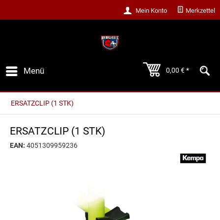
Mein Konto
Merkzettel
Menü
0,00 € *
ERSATZCLIP (1 STK)
ERSATZCLIP (1 STK)
EAN:
4051309959236