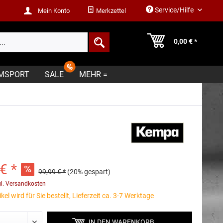
Service/Hilfe
Mein Konto
Merkzettel
0,00 € *
MSPORT
SALE
MEHR =
€ *
99,99 € *
(20% gespart)
gl. Versandkosten
kel wird für Sie bestellt, Lieferzeit ca. 3-7 Werktage
IN DEN
WARENKORB