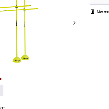
Merke
ET"