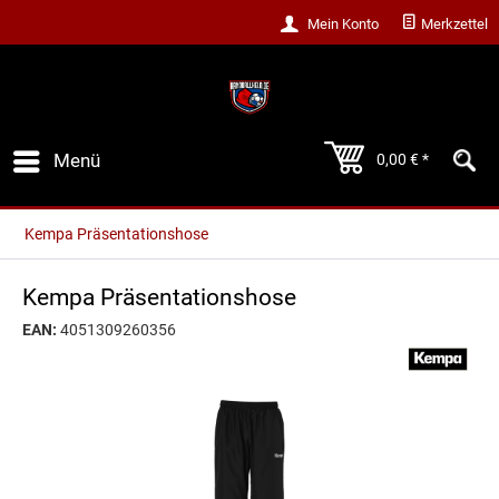
Mein Konto
Merkzettel
Menü
0,00 € *
Kempa Präsentationshose
Kempa Präsentationshose
EAN:
4051309260356