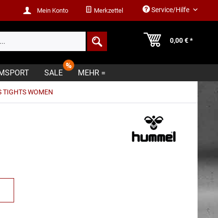
Service/Hilfe
Mein Konto
Merkzettel
0,00 € *
MSPORT
SALE
MEHR =
S TIGHTS WOMEN