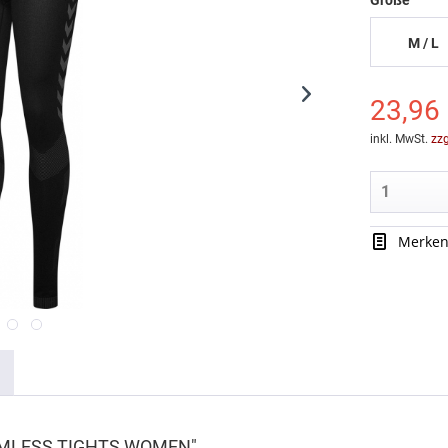
Größe
M / L
23,96 
inkl. MwSt.
zz
Merke
EAMLESS TIGHTS WOMEN"