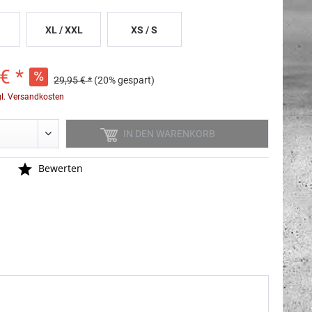
XL / XXL
XS / S
€ *
29,95 € *
(20% gespart)
gl. Versandkosten
IN DEN
WARENKORB
n
Bewerten