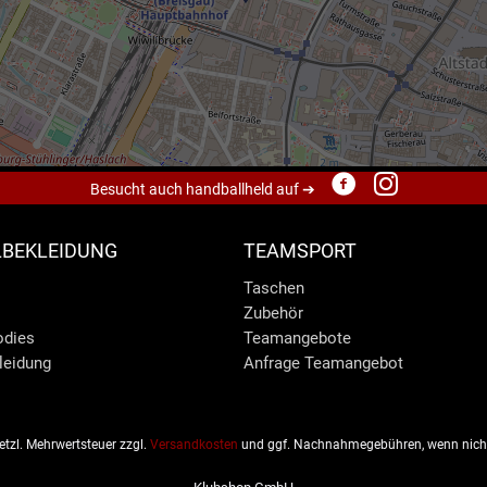
Besucht auch handballheld auf ➔
BEKLEIDUNG
TEAMSPORT
Taschen
Zubehör
odies
Teamangebote
leidung
Anfrage Teamangebot
esetzl. Mehrwertsteuer zzgl.
Versandkosten
und ggf. Nachnahmegebühren, wenn nicht