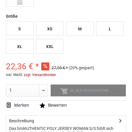
Größe
S
XS
M
L
XL
XXL
22,36 € *
27,95 € *
(20% gespart)
inkl. MwSt.
zzgl. Versandkosten
IN DEN
WARENKORB
Merken
Bewerten
Beschreibung
Das hmlAUTHENTIC POLY JERSEY WOMAN S/S fühlt sich