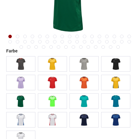
3-Pack Sportsocken
Red Sparrows Socken
11,99 € *
9,90 € *
14,99 € *
Farbe