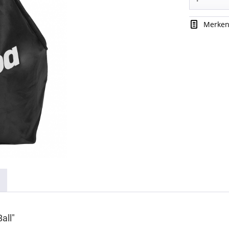
Merke
all"