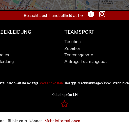
Besucht auch handballheld auf ➔
BEKLEIDUNG
TEAMSPORT
Taschen
Zubehör
odies
Teamangebote
leidung
Anfrage Teamangebot
esetzl. Mehrwertsteuer zzgl.
Versandkosten
und ggf. Nachnahmegebühren, wenn nicht
Klubshop GmbH
nalität bieten zu können.
Mehr Informationen