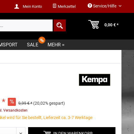
Service/Hilfe
Mein Konto
Merkzettel
0,00 € *
MSPORT
SALE
MEHR =
 *
9,99 € *
(20,02% gespart)
gl. Versandkosten
kel wird für Sie bestellt, Lieferzeit ca. 3-7 Werktage
IN DEN
WARENKORB