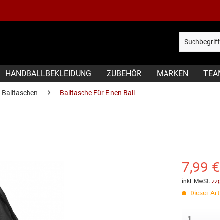
HANDBALLBEKLEIDUNG
ZUBEHÖR
MARKEN
TEA
Balltaschen
Balltasche Für Einen Ball
7,99 €
inkl. MwSt.
zz
Dieser Arti